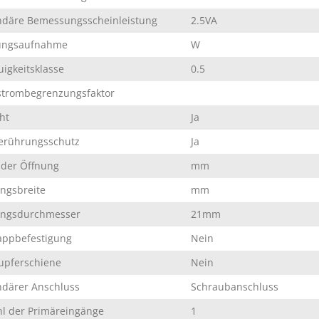
däre Bemessungsscheinleistung
2.5VA
tungsaufnahme
W
igkeitsklasse
0.5
trombegrenzungsfaktor
ht
Ja
erührungsschutz
Ja
der Öffnung
mm
ngsbreite
mm
ungsdurchmesser
21mm
appbefestigung
Nein
upferschiene
Nein
därer Anschluss
Schraubanschluss
l der Primäreingänge
1