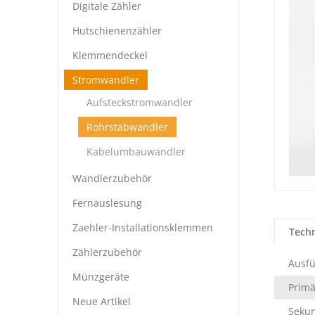
Digitale Zähler
Hutschienenzähler
Klemmendeckel
Stromwandler
Aufsteckstromwandler
Rohrstabwandler
Kabelumbauwandler
Wandlerzubehör
Fernauslesung
Zaehler-Installationsklemmen
Tech
Zählerzubehör
Ausf
Münzgeräte
Prim
Neue Artikel
Seku