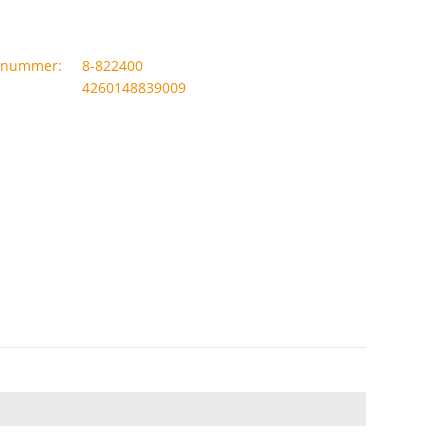
llnummer:
8-822400
4260148839009