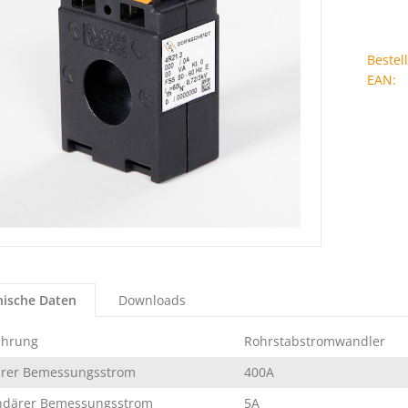
Beste
EAN:
nische Daten
Downloads
ührung
Rohrstabstromwandler
ärer Bemessungsstrom
400A
ndärer Bemessungsstrom
5A