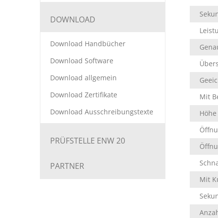
Sekun
DOWNLOAD
Leis
Download Handbücher
Genau
Download Software
Übers
Download allgemein
Geeic
Download Zertifikate
Mit B
Download Ausschreibungstexte
Höhe 
Öffnu
PRÜFSTELLE ENW 20
Öffn
Schn
PARTNER
Mit K
Sekun
Anzah