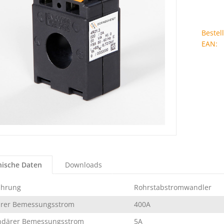
Beste
EAN:
nische Daten
Downloads
ührung
Rohrstabstromwandler
ärer Bemessungsstrom
400A
ndärer Bemessungsstrom
5A