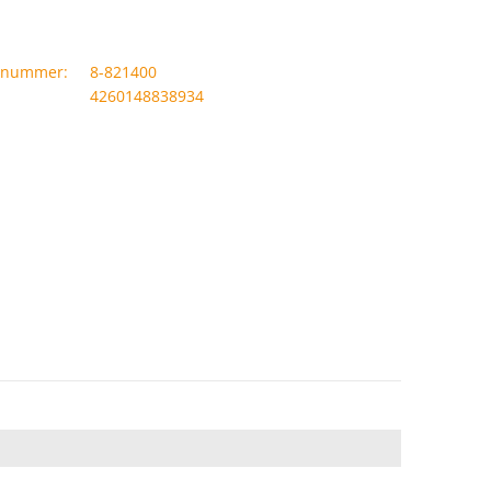
llnummer:
8-821400
4260148838934