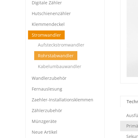
Digitale Zähler
Hutschienenzähler
Klemmendeckel
Stromwandler
Aufsteckstromwandler
Rohrstabwandler
Kabelumbauwandler
Wandlerzubehör
Fernauslesung
Zaehler-Installationsklemmen
Tech
Zählerzubehör
Ausf
Münzgeräte
Prim
Neue Artikel
Seku