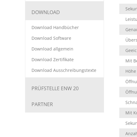
Sekun
DOWNLOAD
Leis
Download Handbücher
Genau
Download Software
Übers
Download allgemein
Geeic
Download Zertifikate
Mit B
Download Ausschreibungstexte
Höhe 
Öffnu
PRÜFSTELLE ENW 20
Öffn
Schn
PARTNER
Mit K
Sekun
Anzah