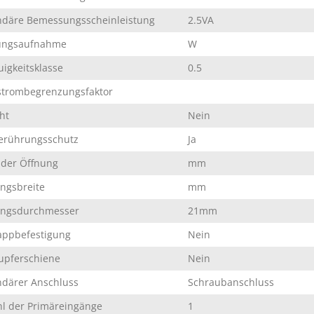
däre Bemessungsscheinleistung
2.5VA
tungsaufnahme
W
igkeitsklasse
0.5
trombegrenzungsfaktor
ht
Nein
erührungsschutz
Ja
der Öffnung
mm
ngsbreite
mm
ungsdurchmesser
21mm
appbefestigung
Nein
upferschiene
Nein
därer Anschluss
Schraubanschluss
l der Primäreingänge
1