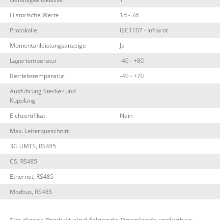
Historische Werte
1d - 7d
Protokolle
IEC1107 - Infrarot
Momentanleistungsanzeige
Ja
Lagertemperatur
-40 - +80
Betriebstemperatur
-40 - +70
Ausführung Stecker und
Kupplung
Eichzertifikat
Nein
Max. Leiterqueschnitt
3G UMTS, RS485
CS, RS485
Ethernet, RS485
Modbus, RS485