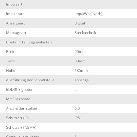
Impulsart
Impulsrate
Imp/kWh (kvarh)
Anzeigeart
digital
Montageart
Stecktechnik
Breite in Teilungseinheiten
Breite
90mm
Tiefe
80mm
Höhe
135mm
Ausführung der Schnittstelle
sonstige
EDL40-Signatur
Ja
Mit Sperrcode
Anzahl der Stellen
6.0
Schutzart (IP)
IP51
Schutzart (NEMA)
Genauigkeitsklasse
1