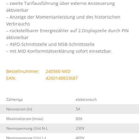
– zweite Tarifausführung über externe Ansteuerung
aktivierbar
– Anzeige der Momentanleistung und des historischen
Verbrauchs
– rückstellbarer Energiezähler auf 2.Displayzeile durch PIN
aktivierbar
– INFO-Schnittstelle und MSB-Schnittstelle
– mit MID Konformitätserklärung sofort einsetzbar.
Bestellnummer:
240560-MID
EAN:
4260148833687
Zählertyp
elektronisch
Nennstrom (In)
5A
Maximalstrom (Imax)
60A
Nennspannung (Un) N-L
230V
Nennspannung (Un) L-L
400V