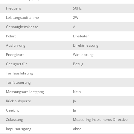
Frequenz
50Hz
Leistungsaufnahme
2W
Genauigkeitsklasse
A
Polart
Dreileiter
Ausführung
Direktmessung
Energieart
Wirkleistung
Geeignet für
Bezug
Tarifausführung
Tarifsteuerung
Messungsart Lastgang
Nein
Rücklaufsperre
Ja
Geeicht
Ja
Zulassung
Measuring Instruments Directive
Impulsausgang
ohne