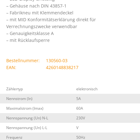
– Gehäuse nach DIN 43857-1
– Fabrikneu mit Klemmendeckel
– mit MID Konformitätserklärung direkt für
Verrechnungszwecke verwendbar
– Genauigkeitsklasse A
– mit Rücklaufsperre
Bestellnummer:
130560-03
EAN:
4260148838217
Zählertyp
elektronisch
Nennstrom (In)
5A
Maximalstrom (Imax)
60A
Nennspannung (Un) N-L
230V
Nennspannung (Un) L-L
V
Frequenz
50Hz