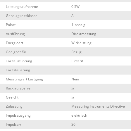
Leistungsaufnahme
0.5W
Genauigkeitsklasse
A
Polart
1-phasig
Ausführung
Direktmessung
Energieart
Wirkleistung
Geeignet für
Bezug
Tarifausführung
Eintarif
Tarifsteuerung
Messungsart Lastgang
Nein
Rücklaufsperre
Ja
Geeicht
Ja
Zulassung
Measuring Instruments Directive
Impulsausgang
elektrisch
Impulsart
S0