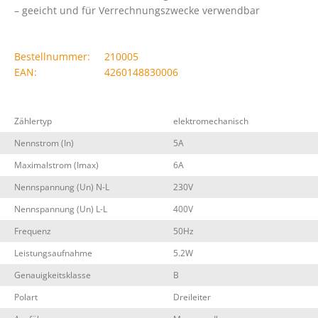
– geeicht und für Verrechnungszwecke verwendbar
Bestellnummer:
210005
EAN:
4260148830006
Zählertyp
elektromechanisch
Nennstrom (In)
5A
Maximalstrom (Imax)
6A
Nennspannung (Un) N-L
230V
Nennspannung (Un) L-L
400V
Frequenz
50Hz
Leistungsaufnahme
5.2W
Genauigkeitsklasse
B
Polart
Dreileiter