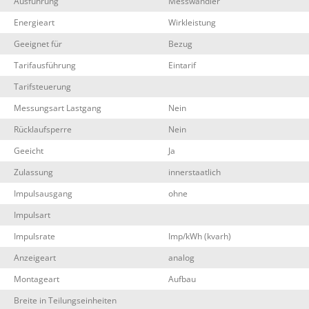
Ausführung
Messwandler
Energieart
Wirkleistung
Geeignet für
Bezug
Tarifausführung
Eintarif
Tarifsteuerung
Messungsart Lastgang
Nein
Rücklaufsperre
Nein
Geeicht
Ja
Zulassung
innerstaatlich
Impulsausgang
ohne
Impulsart
Impulsrate
Imp/kWh (kvarh)
Anzeigeart
analog
Montageart
Aufbau
Breite in Teilungseinheiten