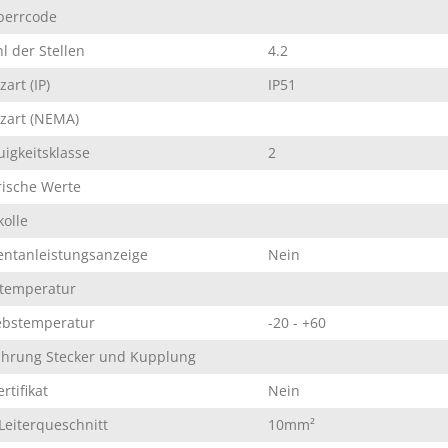
perrcode
l der Stellen
4.2
art (IP)
IP51
zart (NEMA)
igkeitsklasse
2
rische Werte
kolle
ntanleistungsanzeige
Nein
temperatur
ebstemperatur
-20 - +60
hrung Stecker und Kupplung
rtifikat
Nein
Leiterqueschnitt
10mm²