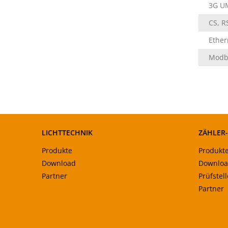
3G U
CS, R
Ether
Modb
LICHTTECHNIK
ZÄHLER
Produkte
Produkt
Download
Downlo
Partner
Prüfstel
Partner