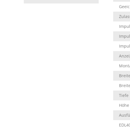
Geeic
Zulas
Impu
Impul
Impul
Anzei
Mont
Breit
Breit
Tiefe
Höhe
Ausfü
EDL40