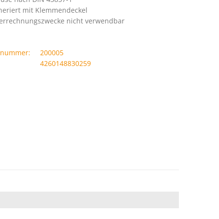
neriert mit Klemmendeckel
Verrechnungszwecke nicht verwendbar
llnummer:
200005
4260148830259