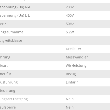
spannung (Un) N-L
230V
pannung (Un) L-L
400V
uenz
50Hz
tungsaufnahme
5.2W
igkeitsklasse
t
Dreileiter
ührung
Messwandler
ieart
Wirkleistung
net für
Bezug
ausführung
Eintarif
steuerung
ngsart Lastgang
Nein
aufsperre
Nein