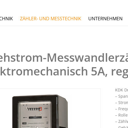
CHNIK
ZÄHLER- UND MESSTECHNIK
UNTERNEHMEN
ehstrom-Messwandlerzä
ektromechanisch 5A, reg
KDK D
– Span
– Stro
– Freq
– Roll
– Zähl
– Gehä