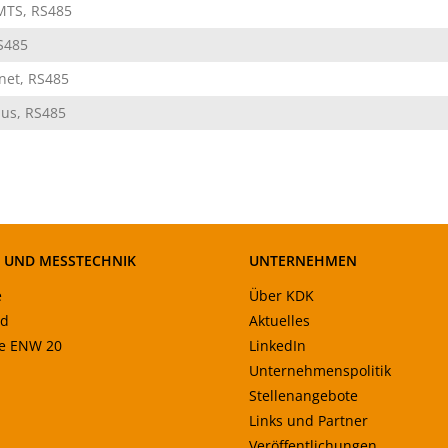
MTS, RS485
S485
net, RS485
us, RS485
- UND MESSTECHNIK
UNTERNEHMEN
e
Über KDK
ad
Aktuelles
le ENW 20
LinkedIn
Unternehmenspolitik
Stellenangebote
Links und Partner
Veröffentlichungen