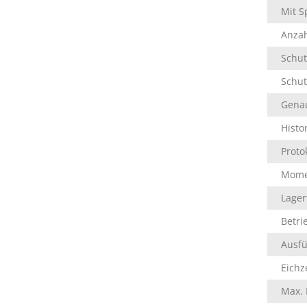
Mit S
Anzah
Schutz
Schut
Genau
Histo
Proto
Mome
Lager
Betri
Ausfü
Eichze
Max. 