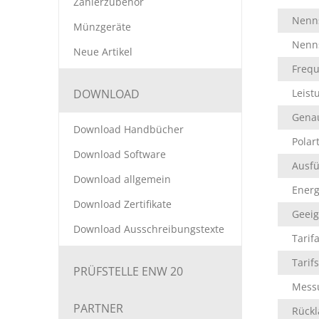
Zählerzubehör
Nenn
Münzgeräte
Nenns
Neue Artikel
Freq
DOWNLOAD
Leis
Genau
Download Handbücher
Polar
Download Software
Ausf
Download allgemein
Energ
Download Zertifikate
Geeig
Download Ausschreibungstexte
Tarif
Tarif
PRÜFSTELLE ENW 20
Messu
PARTNER
Rückl