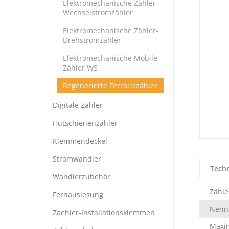
Elektromechanische Zähler-
Wechselstromzähler
Elektromechanische Zähler-
Drehstromzähler
Elektromechanische Mobile
Zähler WS
Regenerierte Ferrariszähler
Digitale Zähler
Hutschienenzähler
Klemmendeckel
Stromwandler
Tech
Wandlerzubehör
Zähle
Fernauslesung
Nenns
Zaehler-Installationsklemmen
Maxim