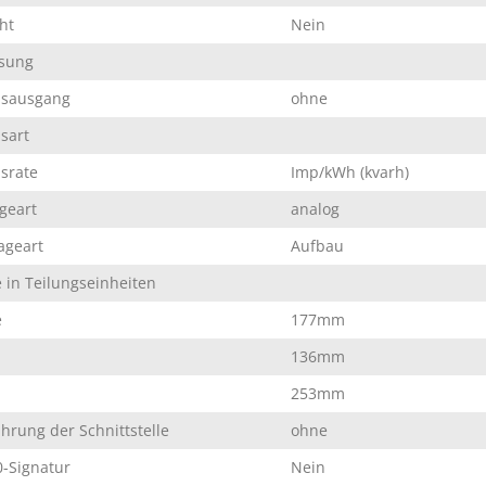
ht
Nein
sung
lsausgang
ohne
sart
srate
Imp/kWh (kvarh)
geart
analog
ageart
Aufbau
e in Teilungseinheiten
e
177mm
136mm
253mm
hrung der Schnittstelle
ohne
-Signatur
Nein