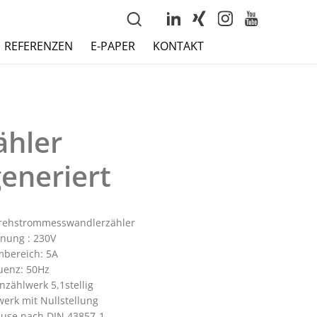
REFERENZEN
E-PAPER
KONTAKT
hler
eneriert
rehstrommesswandlerzähler
nung : 230V
mbereich: 5A
uenz: 50Hz
enzählwerk 5,1stellig
werk mit Nullstellung
use nach DIN 43857-1