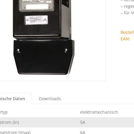
– rege
– für 
Beste
EAN:
nische Daten
Downloads
rtyp
elektromechanisch
trom (In)
5A
alstrom (Imax)
6A