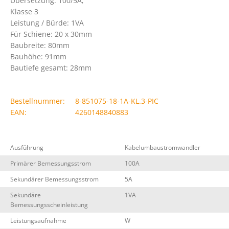
Übersetzung: 100/5A;
Klasse 3
Leistung / Bürde: 1VA
Für Schiene: 20 x 30mm
Baubreite: 80mm
Bauhöhe: 91mm
Bautiefe gesamt: 28mm
Bestellnummer:
8-851075-18-1A-KL.3-PIC
EAN:
4260148840883
Ausführung
Kabelumbaustromwandler
Primärer Bemessungsstrom
100A
Sekundärer Bemessungsstrom
5A
Sekundäre
1VA
Bemessungsscheinleistung
Leistungsaufnahme
W