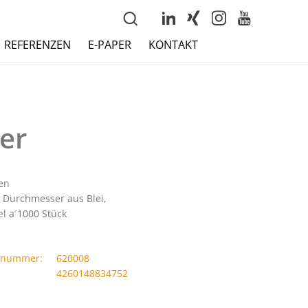
REFERENZEN
E-PAPER
KONTAKT
er
en
Durchmesser aus Blei,
el a´1000 Stück
llnummer:
620008
4260148834752