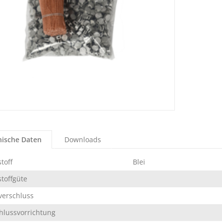
nische Daten
Downloads
toff
Blei
toffgüte
erschluss
hlussvorrichtung