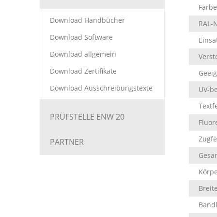
Farbe
Download Handbücher
RAL-
Download Software
Einsa
Download allgemein
Verst
Download Zertifikate
Geei
Download Ausschreibungstexte
UV-be
Textf
PRÜFSTELLE ENW 20
Fluor
Zugfe
PARTNER
Gesa
Körp
Breit
Band