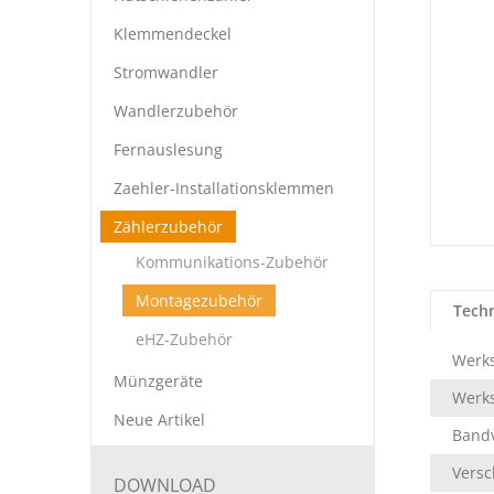
Klemmendeckel
Stromwandler
Wandlerzubehör
Fernauslesung
Zaehler-Installationsklemmen
Zählerzubehör
Kommunikations-Zubehör
Montagezubehör
Tech
eHZ-Zubehör
Werks
Münzgeräte
Werks
Neue Artikel
Bandv
Versc
DOWNLOAD