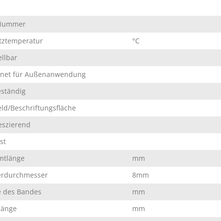
Nummer
tztemperatur
°C
ellbar
gnet für Außenanwendung
ständig
eld/Beschriftungsfläche
eszierend
st
mtlänge
mm
erdurchmesser
8mm
e des Bandes
mm
länge
mm