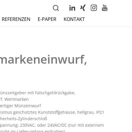
REFERENZEN
E-PAPER
KONTAKT
markeneinwurf,
nzzeitgeber mit Falschgeldrückgabe,
f: Wertmarken
ertiger Münzeinwurf
ismus geschütztes Kunststoffgehäuse, hellgrau, IP21
cherheits-Zylinderschloß
annung: 230VAC, oder 24VAC/DC (nur mit externem
 nicht im Lieferumfang enthalten)