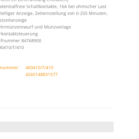
otentialfreie Schaltkontakte, 16A bei ohmscher Last
stelliger Anzeige, Zeiteinstellung von 0-255 Minuten,
stzeitanzeige
ehrmünzeinwurf und Münzvorlage
rkontaktsteuerung
rifnummer 84768900
00410/T/410
llnummer:
400410/T/410
4260148831577