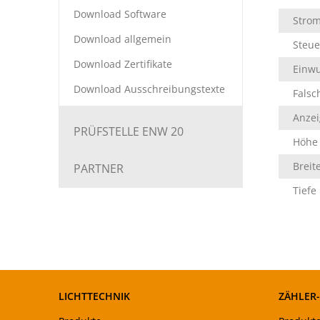
Download Software
Strom
Download allgemein
Steu
Download Zertifikate
Einwu
Download Ausschreibungstexte
Falsc
Anzei
PRÜFSTELLE ENW 20
Höhe
Breit
PARTNER
Tiefe
LICHTTECHNIK
ZÄHLER