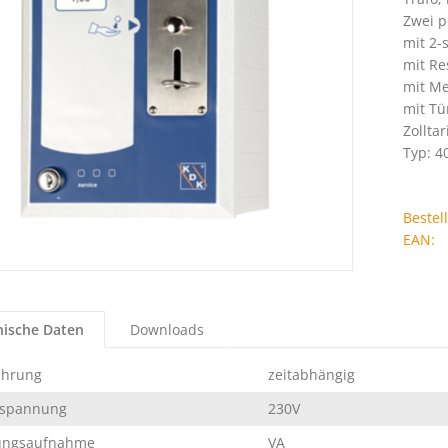
Zwei p
mit 2-
mit Re
mit M
mit Tü
Zollta
Typ: 4
Beste
EAN:
nische Daten
Downloads
ührung
zeitabhängig
spannung
230V
tungsaufnahme
VA