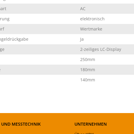
art
AC
erung
elektronisch
rf
Wertmarke
hgeldrückgabe
Ja
ge
2-zeiliges LC-Display
250mm
e
180mm
140mm
- UND MESSTECHNIK
UNTERNEHMEN