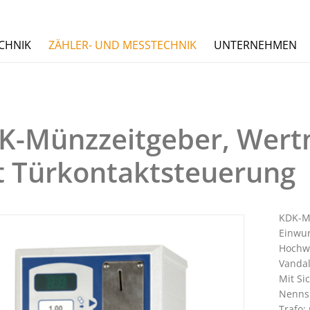
CHNIK
ZÄHLER- UND MESSTECHNIK
UNTERNEHMEN
K-Münzzeitgeber, Wert
t Türkontaktsteuerung
KDK-Mü
Einwur
Hochw
Vandal
Mit Si
Nennsp
Trafo;