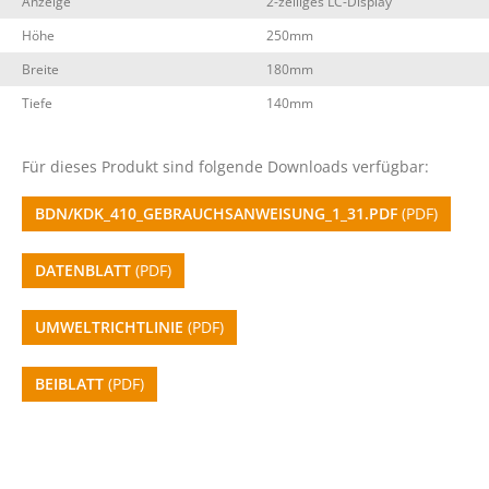
Anzeige
2-zeiliges LC-Display
Höhe
250mm
Breite
180mm
Tiefe
140mm
Für dieses Produkt sind folgende Downloads verfügbar:
BDN/KDK_410_GEBRAUCHSANWEISUNG_1_31.PDF
(PDF)
DATENBLATT
(PDF)
UMWELTRICHTLINIE
(PDF)
BEIBLATT
(PDF)