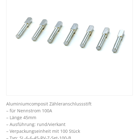
Aluminiumcomposit Zähleranschlussstift
– für Nennstrom 100A
– Länge 45mm
– Ausführung: rund/vierkant
– Verpackungseinheit mit 100 Stück
– Typ: SL-6-6-45-RV-Z-Set-100-B