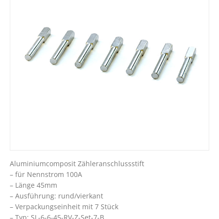
Aluminiumcomposit Zähleranschlussstift
– für Nennstrom 100A
– Länge 45mm
– Ausführung: rund/vierkant
– Verpackungseinheit mit 7 Stück
– Typ: SL-6-6-45-RV-Z-Set-7-B