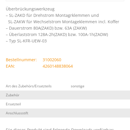
Überbrückungswerkzeug
– SL-ZAKD für Drehstrom Montagrklemmen und
SL-ZAKW für Wechselstrom Montageklemmen incl. Koffer
– Dauerstrom 80A(ZAKD) bzw. 63A (ZAKW)
– Überlaststrom 128A-2h(ZAKD) bzw. 100A-1h(ZADW)
– Typ SL-KFR-UEW-03
Bestellnummer:
31002060
EAN:
4260148838064
Art des Zubehörs/Ersatzteils
sonstige
Zubehör
Ersatzteil
Anschlussstift
Für dieses Produkt sind folgende Downloads verfügbar: